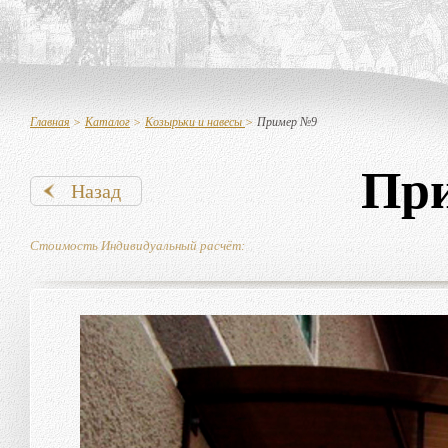
Главная
>
Каталог
>
Козырьки и навесы
>
Пример №9
Пр
Назад
Стоимость Индивидуальный расчёт: