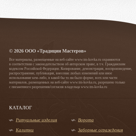
© 2026 ООО «Традиции Мастеров»
Все материалы, размещенные на веб-сайте www.tm-kovka.ru охраняются
в соответствии с законодательством об авторском праве, в т.ч. Гражданским
кодексом Российской Федерации. Копирование, демонстрация, воспроизведение,
распространение, публикация, внесение любых изменений или иное
использование кем-либо, в какой бы то ни было форме, всех или части
материалов, размещенных на веб-сайте www.tm-kovka.ru, разрешено только
с письменного разрешения/согласия владельца www.tm-kovka.ru
КАТАЛОГ
Ритуальные изделия
Ворота
Калитки
Заборные ограждения