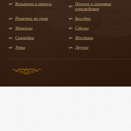
Козырьки и навесы
Перила и газонные
ограждения
Решетки на окна
Беседки
Мангалы
Столы
Скамейки
Мостики
Урны
Другое