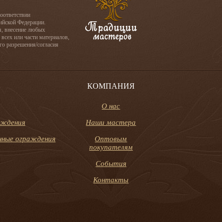
соответствии
сийской Федерации.
я, внесение любых
 всех или части материалов,
го разрешения/согласия
КОМПАНИЯ
О нас
аждения
Наши мастера
онные ограждения
Оптовым
покупателям
События
Контакты