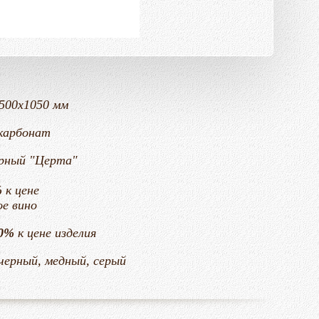
.....1500х1050 мм
карбонат
..... черный "Церта"
%
к цене
ное вино
0%
к цене изделия
........ черный, медный, серый