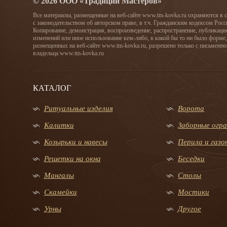
© 2026 ООО «Традиции Мастеров»
Все материалы, размещенные на веб-сайте www.tm-kovka.ru охраняются в 
с законодательством об авторском праве, в т.ч. Гражданским кодексом Рос
Копирование, демонстрация, воспроизведение, распространение, публикаци
изменений или иное использование кем-либо, в какой бы то ни было форме,
размещенных на веб-сайте www.tm-kovka.ru, разрешено только с письменно
владельца www.tm-kovka.ru
КАТАЛОГ
Ритуальные изделия
Ворота
Калитки
Заборные огр
Козырьки и навесы
Перила и газ
Решетки на окна
Беседки
Мангалы
Столы
Скамейки
Мостики
Урны
Другое