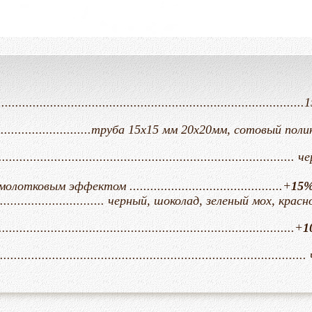
..............................................................................
...........................труба 15х15 мм
20х20мм, сотовый поли
................................................................................
ковым эффектом ............................................+
15
............................. черный, шоколад, зеленый мох, крас
...........................................................................+
1
..........................................................................