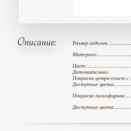
Описание:
Размер изделия.....................
Материал:......................
Цвет:..............................
Дополнительно:
Покраска цетра-пласт с молот
Доступные цвета:............
Покраска полиэфирная .............
Доступные цвета:.................