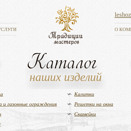
lesho
УСЛУГИ
О КОМ
Каталог
наших изделий
та
Калитки
а и газонные ограждения
Решетки на окна
ы
Скамейки
е