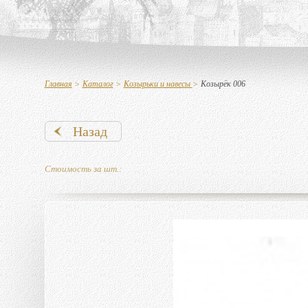
Главная
>
Каталог
>
Козырьки и навесы
>
Козырёк 006
Назад
Стоимость за шт.: