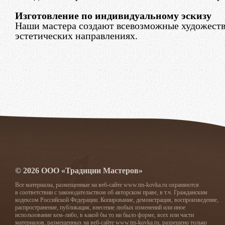
Изготовление по индивидуальному эскизу
Наши мастера создают всевозможные художеств
эстетических направлениях.
© 2026 ООО «Традиции Мастеров»
Все материалы, размещенные на веб-сайте www.tm-kovka.ru охраняются
в соответствии с законодательством об авторском праве, в т.ч. Гражданским
кодексом Российской Федерации. Копирование, демонстрация, воспроизведение,
распространение, публикация, внесение любых изменений или иное
использование кем-либо, в какой бы то ни было форме, всех или части
материалов, размещенных на веб-сайте www.tm-kovka.ru, разрешено только