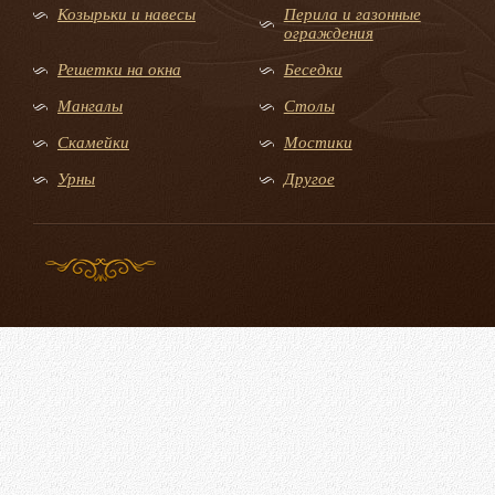
Козырьки и навесы
Перила и газонные
ограждения
Решетки на окна
Беседки
Мангалы
Столы
Скамейки
Мостики
Урны
Другое