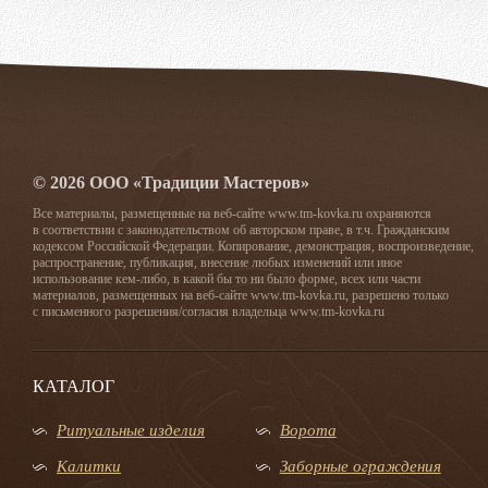
© 2026 ООО «Традиции Мастеров»
Все материалы, размещенные на веб-сайте www.tm-kovka.ru охраняются
в соответствии с законодательством об авторском праве, в т.ч. Гражданским
кодексом Российской Федерации. Копирование, демонстрация, воспроизведение,
распространение, публикация, внесение любых изменений или иное
использование кем-либо, в какой бы то ни было форме, всех или части
материалов, размещенных на веб-сайте www.tm-kovka.ru, разрешено только
с письменного разрешения/согласия владельца www.tm-kovka.ru
КАТАЛОГ
Ритуальные изделия
Ворота
Калитки
Заборные ограждения