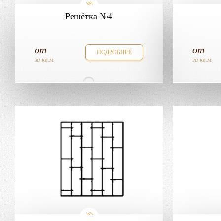
Решётка №4
от
от
ПОДРОБНЕЕ
за кв.м.
за кв.м.