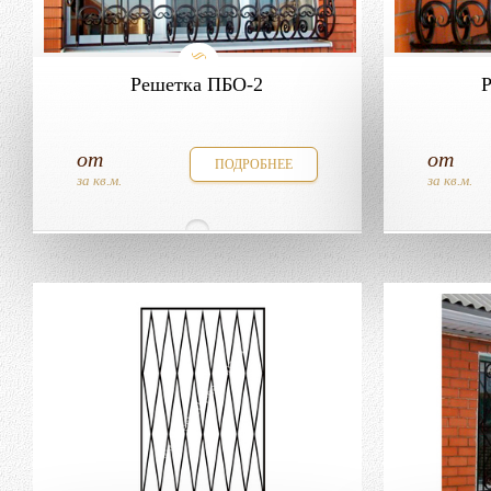
Решетка ПБО-2
от
от
ПОДРОБНЕЕ
за кв.м.
за кв.м.