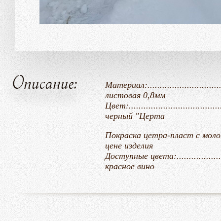
Описание:
Материал:...............................
листовая 0,8мм
Цвет:........................................
черный "Церта
Покраска цетра-пласт с молотковым эф
цене
изделия
Доступные цвета:......................
красное вино