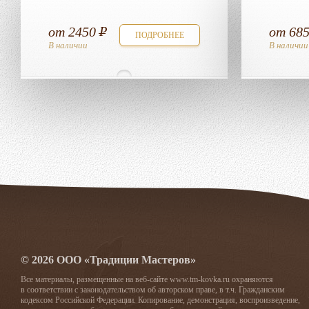
от
2450
от
68
ПОДРОБНЕЕ
В наличии
В наличии
© 2026 ООО «Традиции Мастеров»
Все материалы, размещенные на веб-сайте www.tm-kovka.ru охраняются
в соответствии с законодательством об авторском праве, в т.ч. Гражданским
кодексом Российской Федерации. Копирование, демонстрация, воспроизведение,