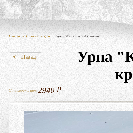
Главная
>
Каталог
>
Урны
>
Урна "Классика под крышей"
Урна "К
Назад
к
2940
Стоимость шт: