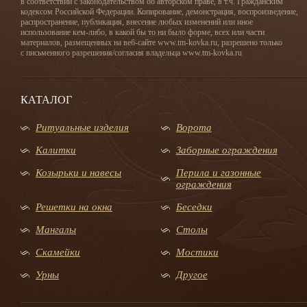
в соответствии с законодательством об авторском праве, в т.ч. Гражданским
кодексом Российской Федерации. Копирование, демонстрация, воспроизведение,
распространение, публикация, внесение любых изменений или иное
использование кем-либо, в какой бы то ни было форме, всех или части
материалов, размещенных на веб-сайте www.tm-kovka.ru, разрешено только
с письменного разрешения/согласия владельца www.tm-kovka.ru
КАТАЛОГ
Ритуальные изделия
Ворота
Калитки
Заборные ограждения
Козырьки и навесы
Перила и газонные
ограждения
Решетки на окна
Беседки
Мангалы
Столы
Скамейки
Мостики
Урны
Другое