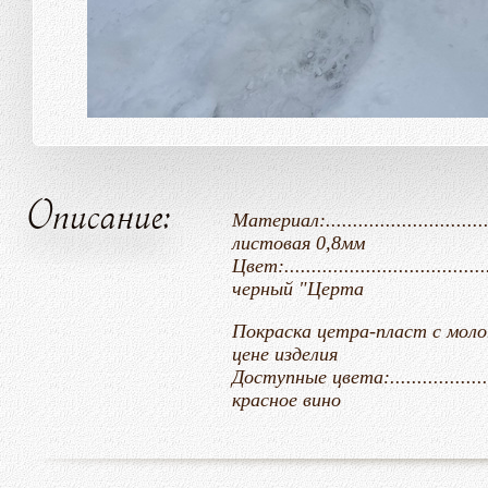
Описание:
Материал:.............................
листовая 0,8мм
Цвет:........................................
черный "Церта
Покраска цетра-пласт с молотковым эф
цене
изделия
Доступные цвета:......................
красное вино