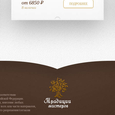
от
6850
ПОДРОБНЕЕ
В наличии
соответствии
сийской Федерации.
я, внесение любых
 всех или части материалов,
го разрешения/согласия