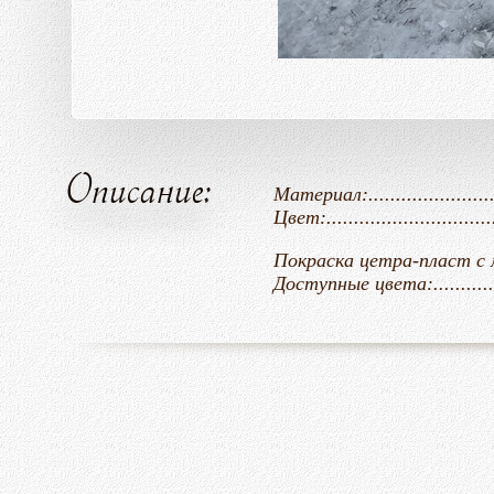
Описание:
Материал:......................
Цвет:................................
Покраска цетра-пласт с молотков
Доступные цвета:...............