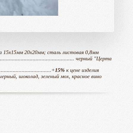
......... труба 15х15мм 20х20мм; сталь листовая 0,8мм
........................................................ черный "Церта
.............................+
15%
к цене
изделия
............ черный, шоколад, зеленый мох, красное вино