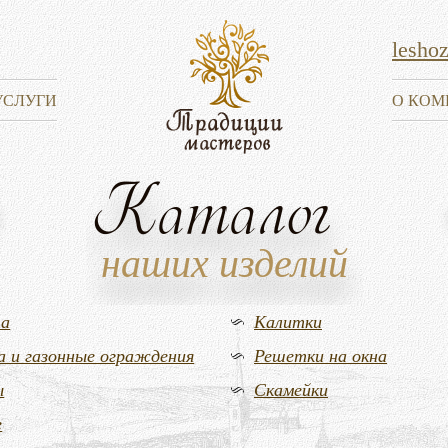
lesho
УСЛУГИ
О КОМ
Каталог
наших изделий
та
Калитки
а и газонные ограждения
Решетки на окна
ы
Скамейки
е