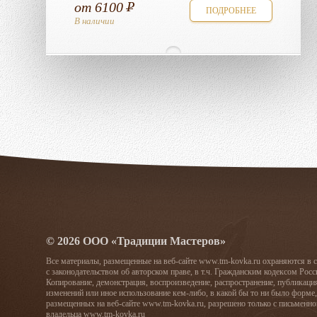
от
6100
ПОДРОБНЕЕ
В наличии
© 2026 ООО «Традиции Мастеров»
Все материалы, размещенные на веб-сайте www.tm-kovka.ru охраняются в 
с законодательством об авторском праве, в т.ч. Гражданским кодексом Рос
Копирование, демонстрация, воспроизведение, распространение, публикаци
изменений или иное использование кем-либо, в какой бы то ни было форме,
размещенных на веб-сайте www.tm-kovka.ru, разрешено только с письменно
владельца www.tm-kovka.ru