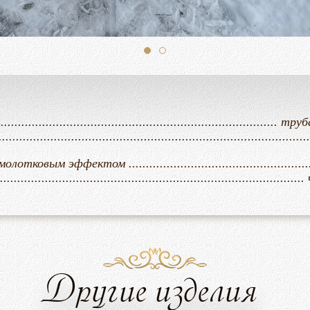
........................................................................
..................................................................................
ым эффектом ..........................................................
........................................................................
Другие изделия