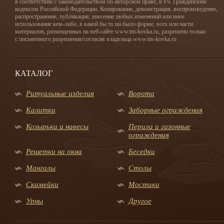
в соответствии с законодательством об авторском праве, в т.ч. Гражданским
кодексом Российской Федерации. Копирование, демонстрация, воспроизведение,
распространение, публикация, внесение любых изменений или иное
использование кем-либо, в какой бы то ни было форме, всех или части
материалов, размещенных на веб-сайте www.tm-kovka.ru, разрешено только
с письменного разрешения/согласия владельца www.tm-kovka.ru
КАТАЛОГ
Ритуальные изделия
Ворота
Калитки
Заборные ограждения
Козырьки и навесы
Перила и газонные
ограждения
Решетки на окна
Беседки
Мангалы
Столы
Скамейки
Мостики
Урны
Другое