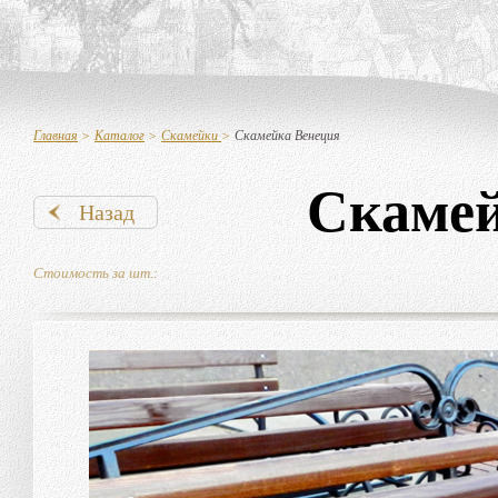
Главная
>
Каталог
>
Скамейки
>
Скамейка Венеция
Скамей
Назад
Стоимость за шт.: