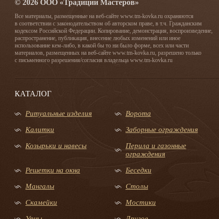
© 2026 ООО «Традиции Мастеров»
Все материалы, размещенные на веб-сайте www.tm-kovka.ru охраняются
в соответствии с законодательством об авторском праве, в т.ч. Гражданским
кодексом Российской Федерации. Копирование, демонстрация, воспроизведение,
распространение, публикация, внесение любых изменений или иное
использование кем-либо, в какой бы то ни было форме, всех или части
материалов, размещенных на веб-сайте www.tm-kovka.ru, разрешено только
с письменного разрешения/согласия владельца www.tm-kovka.ru
КАТАЛОГ
Ритуальные изделия
Ворота
Калитки
Заборные ограждения
Козырьки и навесы
Перила и газонные
ограждения
Решетки на окна
Беседки
Мангалы
Столы
Скамейки
Мостики
Урны
Другое