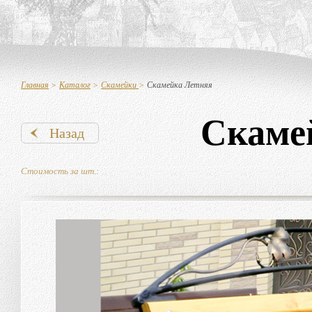
Главная
>
Каталог
>
Скамейки
>
Скамейка Летняя
Скаме
Назад
Стоимость за шт.: