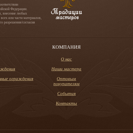
соответствии
сийской Федерации.
я, внесение любых
 всех или части материалов,
го разрешения/согласия
КОМПАНИЯ
О нас
аждения
Наши мастера
онные ограждения
Оптовым
покупателям
События
Контакты