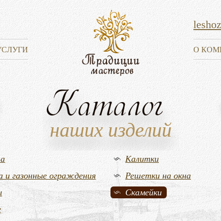
lesho
УСЛУГИ
О КОМ
Каталог
наших изделий
та
Калитки
а и газонные ограждения
Решетки на окна
ы
Скамейки
е