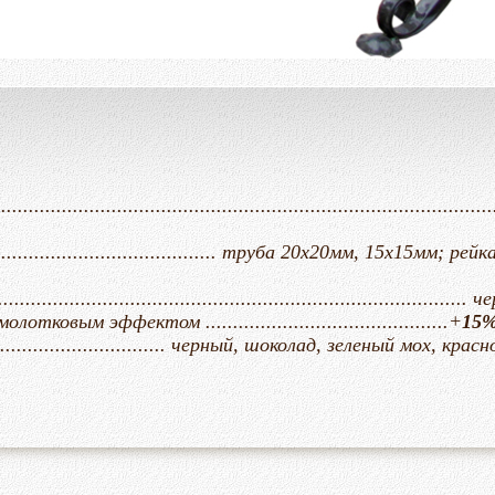
.....................................................................................
......................................... труба 20х20мм, 15х15мм; ре
................................................................................
ковым эффектом ............................................+
15
............................. черный, шоколад, зеленый мох, крас