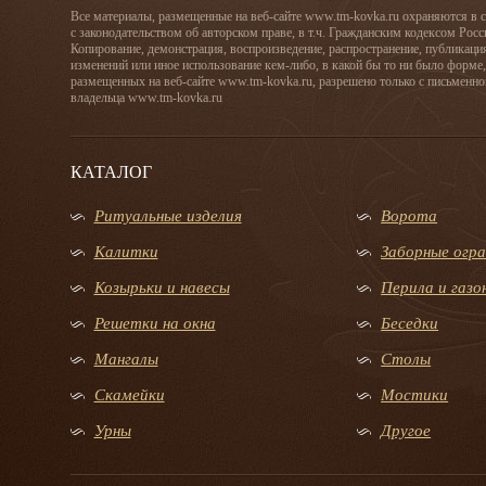
Все материалы, размещенные на веб-сайте www.tm-kovka.ru охраняются в 
с законодательством об авторском праве, в т.ч. Гражданским кодексом Рос
Копирование, демонстрация, воспроизведение, распространение, публикаци
изменений или иное использование кем-либо, в какой бы то ни было форме,
размещенных на веб-сайте www.tm-kovka.ru, разрешено только с письменно
владельца www.tm-kovka.ru
КАТАЛОГ
Ритуальные изделия
Ворота
Калитки
Заборные огр
Козырьки и навесы
Перила и газ
Решетки на окна
Беседки
Мангалы
Столы
Скамейки
Мостики
Урны
Другое