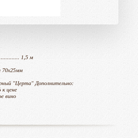
............... 1,5 м
йка 70х25мм
..... черный "Церта"
Дополнительно:
%
к цене
ное вино