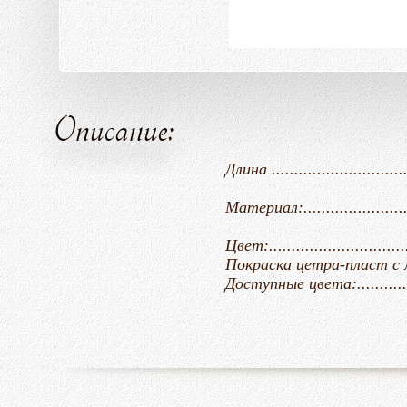
Описание:
Длина ................................
Материал:.....................
Цвет:..............................
Покраска цетра-пласт с молот
Доступные цвета:............