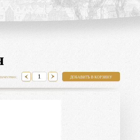
я
личество: