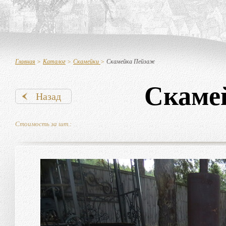
Главная
>
Каталог
>
Скамейки
>
Скамейка Пейзаж
Скаме
Назад
Стоимость за шт.: