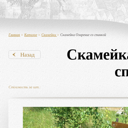
Главная
>
Каталог
>
Скамейки
>
Скамейка Озарение со спинкой
Скамейка
Назад
с
Стоимость за шт.: