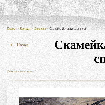
Главная
>
Каталог
>
Скамейки
>
Скамейка Валенсия со спинкой
Скамейка
Назад
с
Стоимость за шт.: