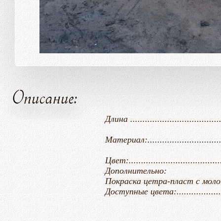
Описание:
Длина ......................................
Материал:..........................
Цвет:....................................
Дополнительно:
Покраска цетра-пласт с молотковым
Доступные цвета:.................