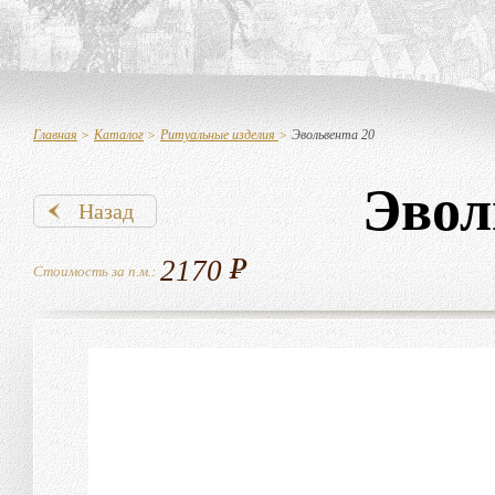
Главная
>
Каталог
>
Ритуальные изделия
>
Эвольвента 20
Эвол
Назад
2170
Стоимость за п.м.: