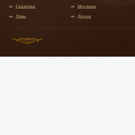
Скамейки
Мостики
Урны
Другое