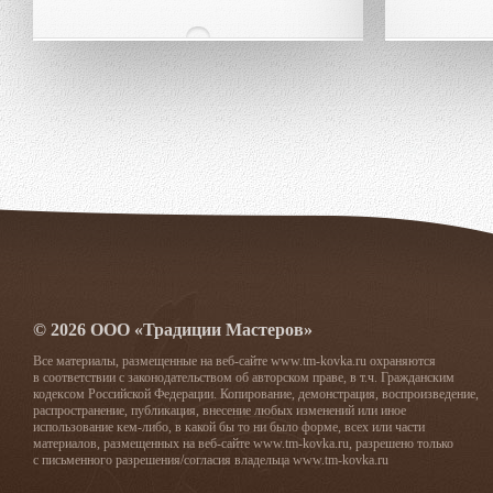
© 2026 ООО «Традиции Мастеров»
Все материалы, размещенные на веб-сайте www.tm-kovka.ru охраняются
в соответствии с законодательством об авторском праве, в т.ч. Гражданским
кодексом Российской Федерации. Копирование, демонстрация, воспроизведение,
распространение, публикация, внесение любых изменений или иное
использование кем-либо, в какой бы то ни было форме, всех или части
материалов, размещенных на веб-сайте www.tm-kovka.ru, разрешено только
с письменного разрешения/согласия владельца www.tm-kovka.ru