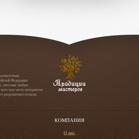
соответствии
сийской Федерации.
я, внесение любых
 всех или части материалов,
го разрешения/согласия
КОМПАНИЯ
О нас