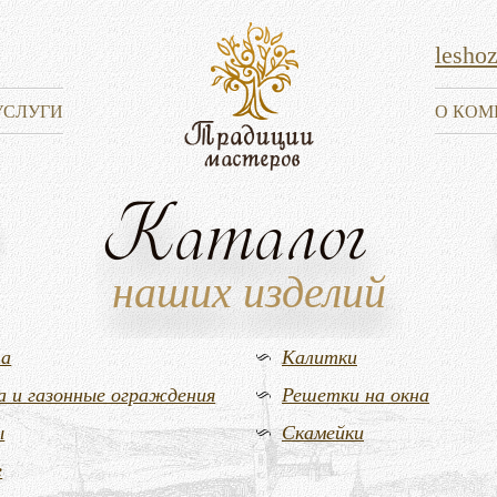
lesho
УСЛУГИ
О КОМ
Каталог
наших изделий
та
Калитки
а и газонные ограждения
Решетки на окна
ы
Скамейки
е