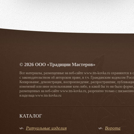
© 2026 ООО «Традиции Мастеров»
Все материалы, размещенные на веб-сайте www.tm-kovka.ru охраняются в 
с законодательством об авторском праве, в т.ч. Гражданским кодексом Рос
Копирование, демонстрация, воспроизведение, распространение, публикаци
изменений или иное использование кем-либо, в какой бы то ни было форме,
размещенных на веб-сайте www.tm-kovka.ru, разрешено только с письменно
владельца www.tm-kovka.ru
КАТАЛОГ
Ритуальные изделия
Ворота