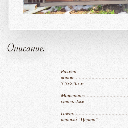
Описание:
Размер
ворот........................................
3,3х2,35 м
Материал:.........................
сталь 2мм
Цвет:........................................
черный "Церта"