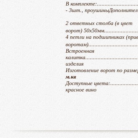
В комплекте:............................
- 3шт., проушины
Дополнител
2 ответных столба (в цвет
ворот) 50х50мм.............................
4 петли на подшипниках (при
воротам)...................................
Встроенная
калитка.....................................
изделия
Изготовление ворот по размерам заказчи
м.кв
Доступные цвета:......................
красное вино