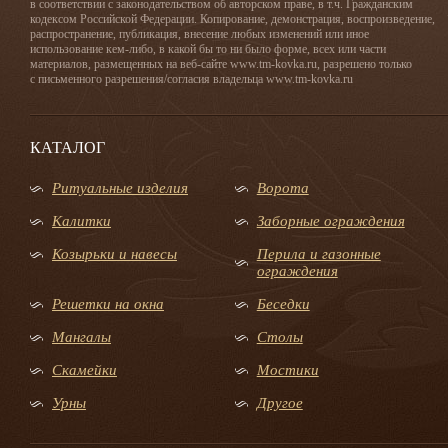
в соответствии с законодательством об авторском праве, в т.ч. Гражданским
кодексом Российской Федерации. Копирование, демонстрация, воспроизведение,
распространение, публикация, внесение любых изменений или иное
использование кем-либо, в какой бы то ни было форме, всех или части
материалов, размещенных на веб-сайте www.tm-kovka.ru, разрешено только
с письменного разрешения/согласия владельца www.tm-kovka.ru
КАТАЛОГ
Ритуальные изделия
Ворота
Калитки
Заборные ограждения
Козырьки и навесы
Перила и газонные
ограждения
Решетки на окна
Беседки
Мангалы
Столы
Скамейки
Мостики
Урны
Другое