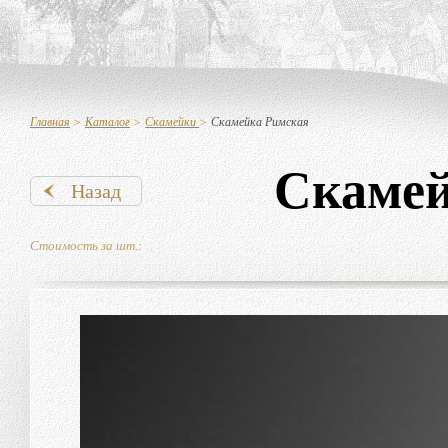
Главная
>
Каталог
>
Скамейки
>
Скамейка Римская
Скамей
Назад
Стоимость за шт.: