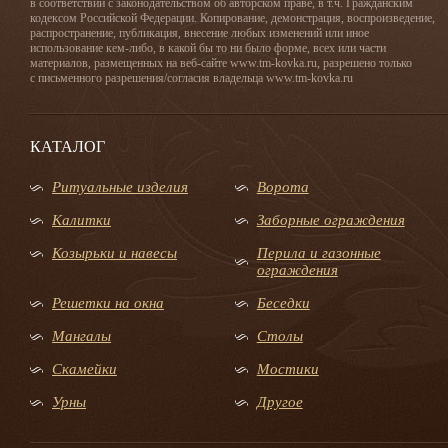
в соответствии с законодательством об авторском праве, в т.ч. Гражданским
кодексом Российской Федерации. Копирование, демонстрация, воспроизведение,
распространение, публикация, внесение любых изменений или иное
использование кем-либо, в какой бы то ни было форме, всех или части
материалов, размещенных на веб-сайте www.tm-kovka.ru, разрешено только
с письменного разрешения/согласия владельца www.tm-kovka.ru
КАТАЛОГ
Ритуальные изделия
Ворота
Калитки
Заборные ограждения
Козырьки и навесы
Перила и газонные
ограждения
Решетки на окна
Беседки
Мангалы
Столы
Скамейки
Мостики
Урны
Другое