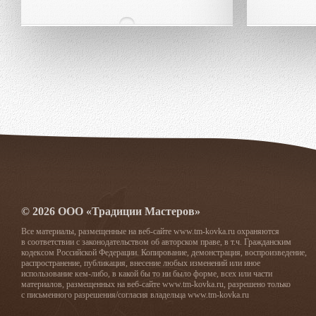
© 2026 ООО «Традиции Мастеров»
Все материалы, размещенные на веб-сайте www.tm-kovka.ru охраняются
в соответствии с законодательством об авторском праве, в т.ч. Гражданским
кодексом Российской Федерации. Копирование, демонстрация, воспроизведение,
распространение, публикация, внесение любых изменений или иное
использование кем-либо, в какой бы то ни было форме, всех или части
материалов, размещенных на веб-сайте www.tm-kovka.ru, разрешено только
с письменного разрешения/согласия владельца www.tm-kovka.ru