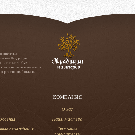
соответствии
сийской Федерации.
я, внесение любых
 всех или части материалов,
го разрешения/согласия
КОМПАНИЯ
О нас
аждения
Наши мастера
онные ограждения
Оптовым
покупателям