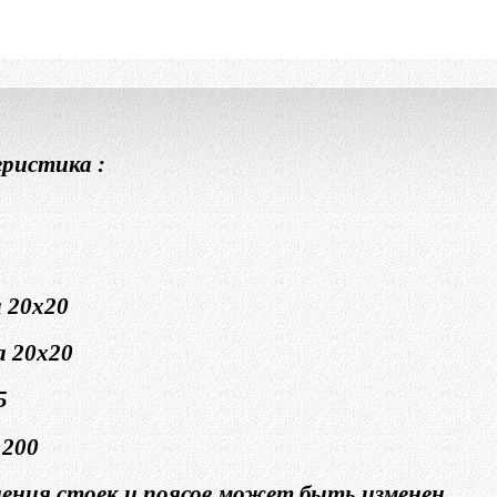
ристика :
а 20х20
а 20х20
5
1200
ения стоек и поясов может быть изменен