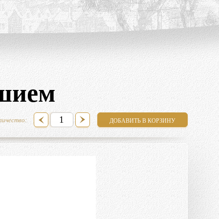
ршием
личество: