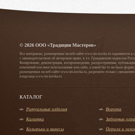
© 2026 ООО «Традиции Мастеров»
Все материалы, размещенные на веб-сайте www.tm-kovka.ru охраняются в 
с законодательством об авторском праве, в т.ч. Гражданским кодексом Рос
Копирование, демонстрация, воспроизведение, распространение, публикаци
изменений или иное использование кем-либо, в какой бы то ни было форме,
размещенных на веб-сайте www.tm-kovka.ru, разрешено только с письменно
владельца www.tm-kovka.ru
КАТАЛОГ
Ритуальные изделия
Ворота
Калитки
Заборные огр
Козырьки и навесы
Перила и газ