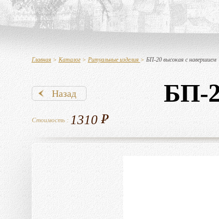
Главная
>
Каталог
>
Ритуальные изделия
>
БП-20 высокая с навершием
БП-2
Назад
1310
Стоимость :