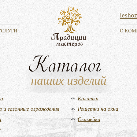
lesho
УСЛУГИ
О КОМ
Каталог
наших изделий
та
Калитки
а и газонные ограждения
Решетки на окна
ы
Скамейки
е