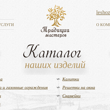
lesho
УСЛУГИ
О КОМ
Каталог
наших изделий
та
Калитки
а и газонные ограждения
Решетки на окна
ы
Скамейки
е