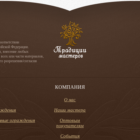
соответствии
сийской Федерации.
я, внесение любых
 всех или части материалов,
го разрешения/согласия
КОМПАНИЯ
О нас
аждения
Наши мастера
онные ограждения
Оптовым
покупателям
События