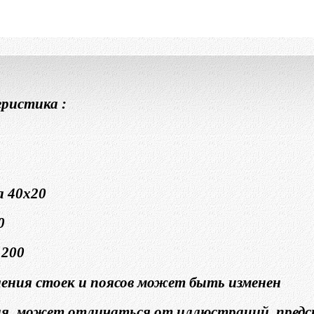
ристика :
а 40х20
0
1200
ения стоек и поясов может быть изменен
ия, может отличаться от иллюстраций, предс