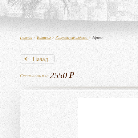
Главная
>
Каталог
>
Ритуальные изделия
>
Афина
Назад
2550
Стоимость п.м: