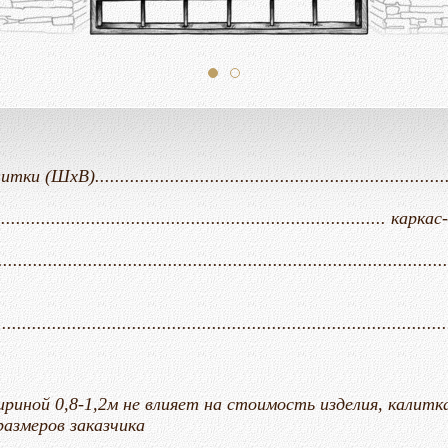
............................................................................
.......................................................................
.....................................................................................
............................................................................
риной 0,8-1,2м не влияет на стоимость изделия, калит
размеров заказчика