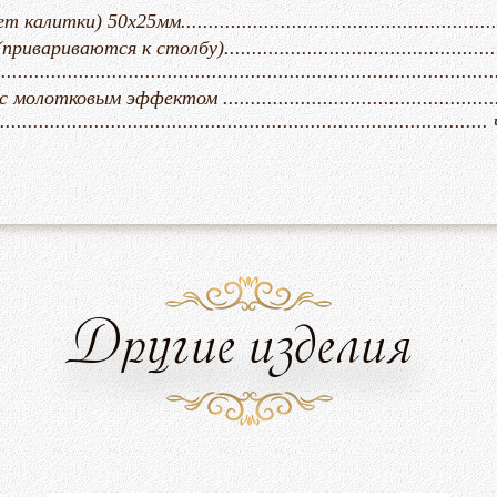
) 50х25мм..................................................................
ются к столбу)............................................................
.......................................................................................
овым эффектом ........................................................
........................................................................
Другие изделия