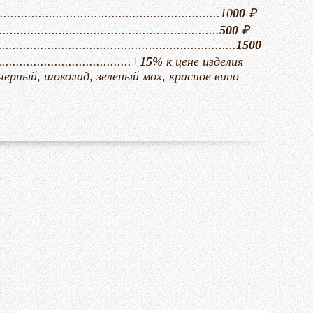
......................................................10
00
₽
....................................................
500
₽
...................................................................
1500
...............................+
15%
к цене изделия
............ черный, шоколад, зеленый мох, красное вино