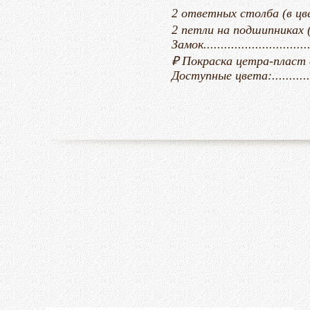
2 ответных столба (в цвет калитки
2 петли на подшипниках (приварива
Замок..................................
₽
Покраска цетра-пласт с молотк
Доступные цвета:...............