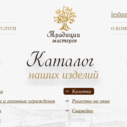
lesho
УСЛУГИ
О КОМ
Каталог
наших изделий
та
Калитки
а и газонные ограждения
Решетки на окна
ы
Скамейки
е