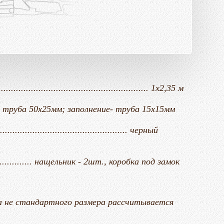
..................................................... 1х2,35 м
....... каркас- труба 50х25мм; заполнение- труба 15х15мм
..................................................... черный
......................... нащельник - 2шт., коробка под замок
ка не стандартного размера рассчитывается