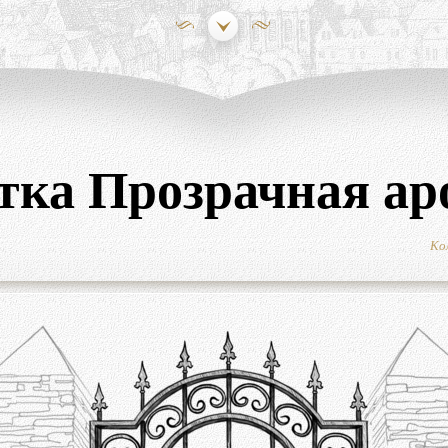
тка Прозрачная ар
Ко