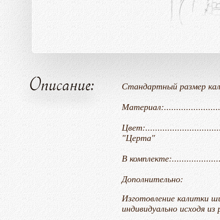
Описание:
Стандартный размер калитки (ШхВ).
Материал:......................
Цвет:.................................
"Церта"
В комплекте:.....................
Дополнительно:
Изготовление калитки ши
индивидуально исходя из 