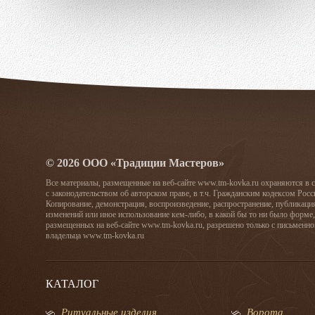
© 2026 ООО «Традиции Мастеров»
Все материалы, размещенные на веб-сайте www.tm-kovka.ru охраняются в 
с законодательством об авторском праве, в т.ч. Гражданским кодексом Рос
Копирование, демонстрация, воспроизведение, распространение, публикаци
изменений или иное использование кем-либо, в какой бы то ни было форме,
размещенных на веб-сайте www.tm-kovka.ru, разрешено только с письменно
владельца www.tm-kovka.ru
КАТАЛОГ
Ритуальные изделия
Ворота