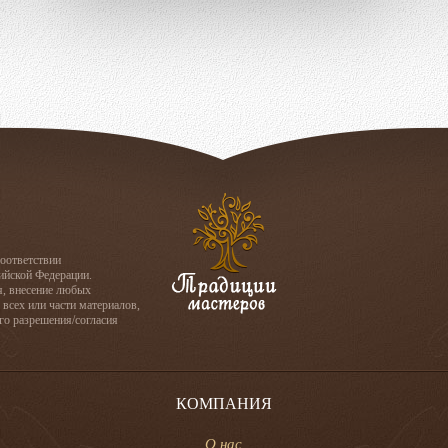
соответствии
сийской Федерации.
я, внесение любых
 всех или части материалов,
го разрешения/согласия
КОМПАНИЯ
О нас