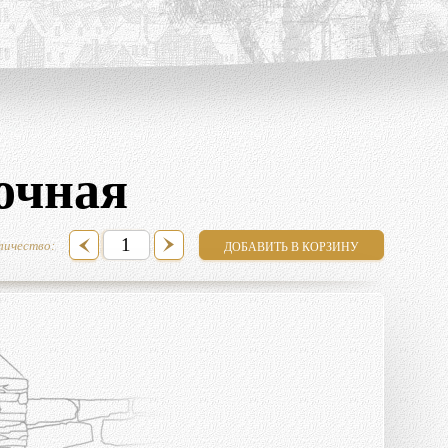
очная
личество: