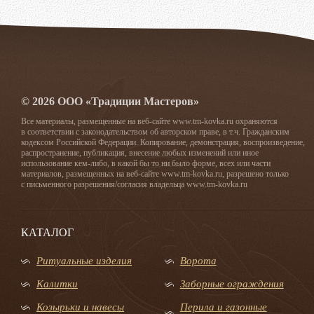
© 2026 ООО «Традиции Мастеров»
Все материалы, размещенные на веб-сайте www.tm-kovka.ru охраняются
в соответствии с законодательством об авторском праве, в т.ч. Гражданским
кодексом Российской Федерации. Копирование, демонстрация, воспроизведение,
распространение, публикация, внесение любых изменений или иное
использование кем-либо, в какой бы то ни было форме, всех или части
материалов, размещенных на веб-сайте www.tm-kovka.ru, разрешено только
с письменного разрешения/согласия владельца www.tm-kovka.ru
КАТАЛОГ
Ритуальные изделия
Ворота
Калитки
Заборные ограждения
Козырьки и навесы
Перила и газонные