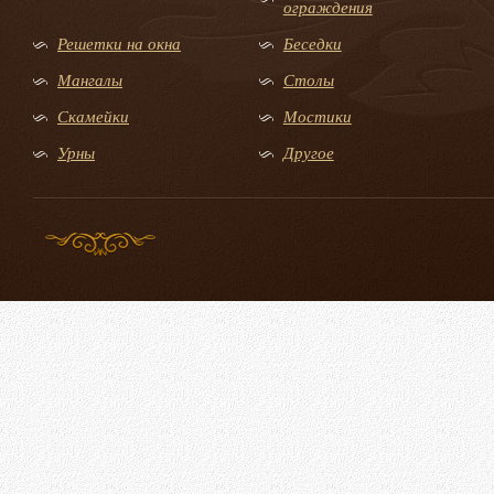
ограждения
Решетки на окна
Беседки
Мангалы
Столы
Скамейки
Мостики
Урны
Другое