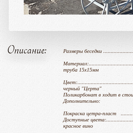
Описание:
Размеры беседки ...........................
Материал:..........................
труба 15х15мм
Цвет:........................................
черный "Церта"
Поликарбонат в ходит в сто
Дополнительно:
Покраска цетра-пласт ...................
Доступные цвета:......................
красное вино