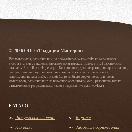
© 2026 ООО «Традиции Мастеров»
Все материалы, размещенные на веб-сайте www.tm-kovka.ru охраняются
в соответствии с законодательством об авторском праве, в т.ч. Гражданским
кодексом Российской Федерации. Копирование, демонстрация, воспроизведение,
распространение, публикация, внесение любых изменений или иное
использование кем-либо, в какой бы то ни было форме, всех или части
материалов, размещенных на веб-сайте www.tm-kovka.ru, разрешено только
с письменного разрешения/согласия владельца www.tm-kovka.ru
КАТАЛОГ
Ритуальные изделия
Ворота
Калитки
Заборные ограждения