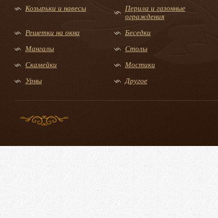
Козырьки и навесы
Перила и газонные
ограждения
Решетки на окна
Беседки
Мангалы
Столы
Скамейки
Мостики
Урны
Другое